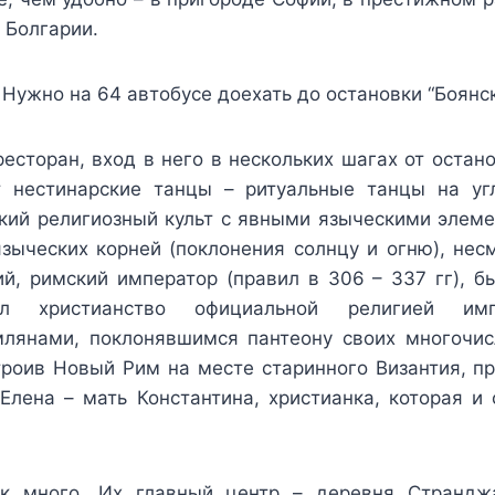
 Болгарии.
Нужно на 64 автобусе доехать до остановки “Боянско
ресторан, вход в него в нескольких шагах от оста
 нестинарские танцы – ритуальные танцы на угл
ский религиозный культ с явными языческими элеме
зыческих корней (поклонения солнцу и огню), нес
ий, римский император (правил в 306 – 337 гг), 
лал христианство официальной религией им
лянами, поклонявшимся пантеону своих многочис
троив Новый Рим на месте старинного Византия, п
Елена – мать Константина, христианка, которая и
ак много. Их главный центр – деревня Страндж