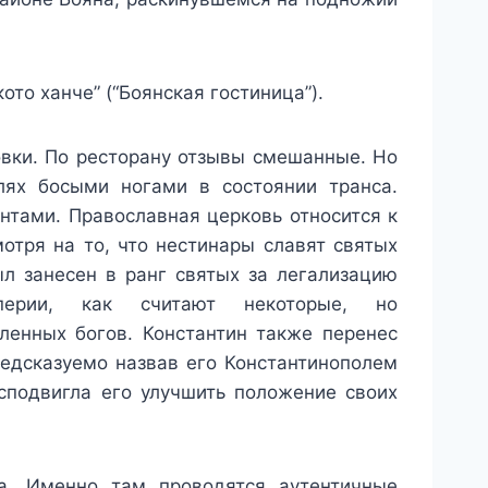
то ханче” (“Боянская гостиница”).
новки. По ресторану отзывы смешанные. Но
ях босыми ногами в состоянии транса.
нтами. Православная церковь относится к
мотря на то, что нестинары славят святых
был занесен в ранг святых за легализацию
перии, как считают некоторые, но
ленных богов. Константин также перенес
редсказуемо назвав его Константинополем
 сподвигла его улучшить положение своих
а. Именно там проводятся аутентичные