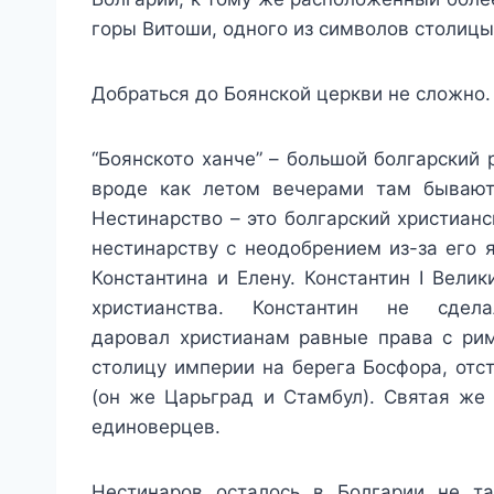
горы Витоши, одного из символов столицы
Добраться до Боянской церкви не сложно. 
“Боянското ханче” – большой болгарский 
вроде как летом вечерами там бывают
Нестинарство – это болгарский христиан
нестинарству с неодобрением из-за его я
Константина и Елену. Константин I Велик
христианства. Константин не сде
даровал христианам равные права с рим
столицу империи на берега Босфора, отс
(он же Царьград и Стамбул). Святая же 
единоверцев.
Нестинаров осталось в Болгарии не т