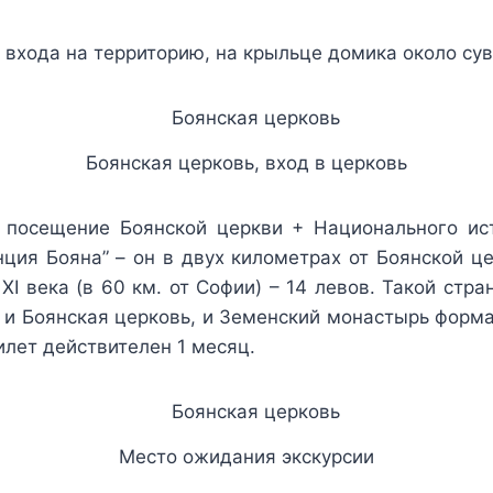
 входа на территорию, на крыльце домика около су
Боянская церковь, вход в церковь
 посещение Боянской церкви + Национального ист
ия Бояна” – он в двух километрах от Боянской це
I века (в 60 км. от Софии) – 14 левов. Такой стр
то и Боянская церковь, и Земенский монастырь фор
лет действителен 1 месяц.
Место ожидания экскурсии