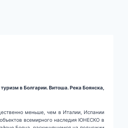
туризм в Болгарии. Витоша. Река Боянска,
щественно меньше, чем в Италии, Испании
из объектов всемирного наследия ЮНЕСКО в
районе Бояна, раскинувшемся на подножии