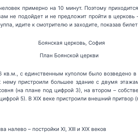
 человек примерно на 10 минут. Поэтому приходитс
вам не подойдет и не предложит пройти в церковь 
уппа, идите к смотрителю и заходите, показав билет
План Боянской церкви
6 кв.м., с единственным куполом было возведено в X
у, к нему пристроили большее здание с двумя этаж
вня (на плане под цифрой 3), на втором – собств
 цифрой 5). В XIX веке пристроили внешний притвор (
а налево – постройки XI, XIII и XIX веков