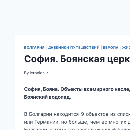
БОЛГАРИЯ
|
ДНЕВНИКИ ПУТЕШЕСТВИЙ
|
ЕВРОПА
|
ЖИЗ
София. Боянская церк
By
leronich
София, Бояна. Объекты всемирного наслед
Боянский водопад.
В Болгарии находится 9 объектов из спи
или Германии, но больше, чем во многих 
Болгарии, к тому же расположенный боле