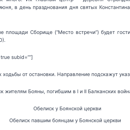
 июня, в день празднования дня святых Константин
е площади Сборище (“Место встречи”) будет гостин
0).
true subid=””]
х ходьбы от остановки. Направление подскажут указ
к жителям Бояны, погибшим в I и II Балканских войн
Обелиск павшим боянцам у Боянской церкви