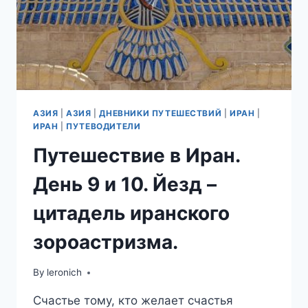
АЗИЯ
|
АЗИЯ
|
ДНЕВНИКИ ПУТЕШЕСТВИЙ
|
ИРАН
|
ИРАН
|
ПУТЕВОДИТЕЛИ
Путешествие в Иран.
День 9 и 10. Йезд –
цитадель иранского
зороастризма.
By
leronich
Счастье тому, кто желает счастья