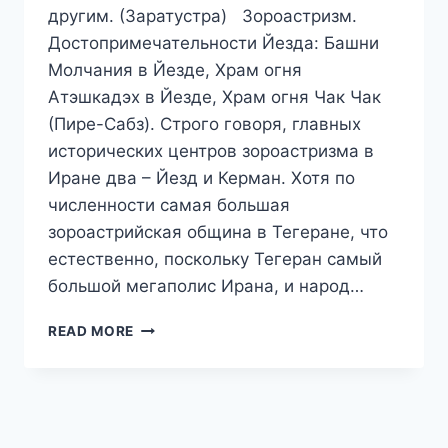
другим. (Заратустра) Зороастризм.
Достопримечательности Йезда: Башни
Молчания в Йезде, Храм огня
Атэшкадэх в Йезде, Храм огня Чак Чак
(Пире-Сабз). Строго говоря, главных
исторических центров зороастризма в
Иране два – Йезд и Керман. Хотя по
численности самая большая
зороастрийская община в Тегеране, что
естественно, поскольку Тегеран самый
большой мегаполис Ирана, и народ…
ПУТЕШЕСТВИЕ
READ MORE
В
ИРАН.
ДЕНЬ
9
И