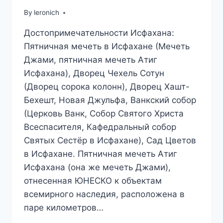
By
leronich
Достопримечательности Исфахана:
Пятничная мечеть в Исфахане (Мечеть
Джами, пятничная мечеть Атиг
Исфахана), Дворец Чехель Сотун
(Дворец сорока колонн), Дворец Хашт-
Бехешт, Новая Джульфа, Ванкский собор
(Церковь Ванк, Собор Святого Христа
Всеспасителя, Кафедральный собор
Святых Сестёр в Исфахане), Сад Цветов
в Исфахане. Пятничная мечеть Атиг
Исфахана (она же мечеть Джами),
отнесенная ЮНЕСКО к объектам
всемирного наследия, расположена в
паре километров…