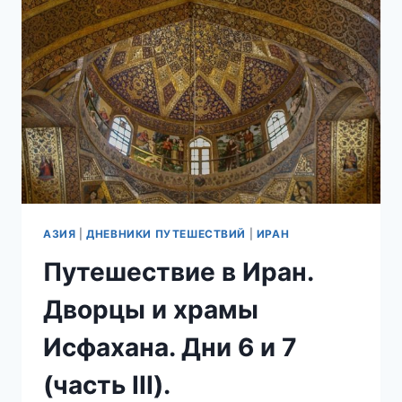
10.
ЙЕЗД
–
ЦИТАДЕЛЬ
ИРАНСКОГО
ЗОРОАСТРИЗМА.
АЗИЯ
|
ДНЕВНИКИ ПУТЕШЕСТВИЙ
|
ИРАН
Путешествие в Иран.
Дворцы и храмы
Исфахана. Дни 6 и 7
(часть III).