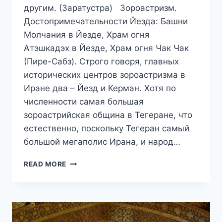
другим. (Заратустра) Зороастризм.
Достопримечательности Йезда: Башни
Молчания в Йезде, Храм огня
Атэшкадэх в Йезде, Храм огня Чак Чак
(Пире-Сабз). Строго говоря, главных
исторических центров зороастризма в
Иране два – Йезд и Керман. Хотя по
численности самая большая
зороастрийская община в Тегеране, что
естественно, поскольку Тегеран самый
большой мегаполис Ирана, и народ…
ПУТЕШЕСТВИЕ
READ MORE
В
ИРАН.
ДЕНЬ
9
И