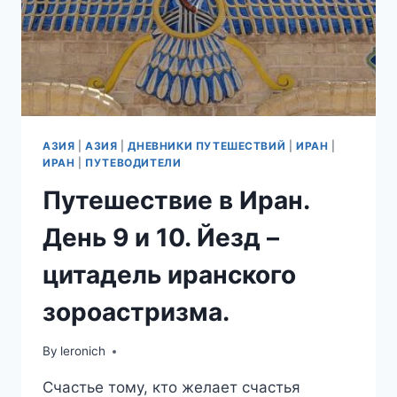
АЗИЯ
|
АЗИЯ
|
ДНЕВНИКИ ПУТЕШЕСТВИЙ
|
ИРАН
|
ИРАН
|
ПУТЕВОДИТЕЛИ
Путешествие в Иран.
День 9 и 10. Йезд –
цитадель иранского
зороастризма.
By
leronich
Счастье тому, кто желает счастья