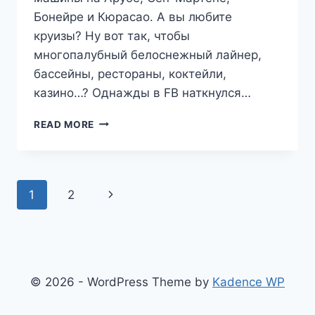
Бонейре и Кюрасао. А вы любите
круизы? Ну вот так, чтобы
многопалубный белоснежный лайнер,
бассейны, рестораны, коктейли,
казино…? Однажды в FB наткнулся…
ПУТЕШЕСТВИЕ
READ MORE
НА
НИДЕРЛАНДСКИЕ
АНТИЛЬСКИЕ
ОСТРОВА.
Page
Next
1
2
ПОДГОТОВКА
navigation
Page
© 2026 - WordPress Theme by
Kadence WP