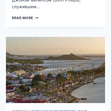
Джоном Филипсом (John Philips),
служившем…
ФИЛИПСБУРГ,
READ MORE
СТОЛИЦА
ГОЛЛАНДСКОГО
СИНТ-
МАРТЕНА