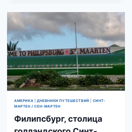
ОТЕЛЕЙ
СИНТ-
МАРТЕНА
(ГОЛЛАНДСКАЯ
ЧАСТЬ
ОСТРОВА
СВЯТОГО
МАРТИНА)
АМЕРИКА
|
ДНЕВНИКИ ПУТЕШЕСТВИЙ
|
СИНТ-
МАРТЕН / СЕН-МАРТЕН
Филипсбург, столица
голландского Синт-