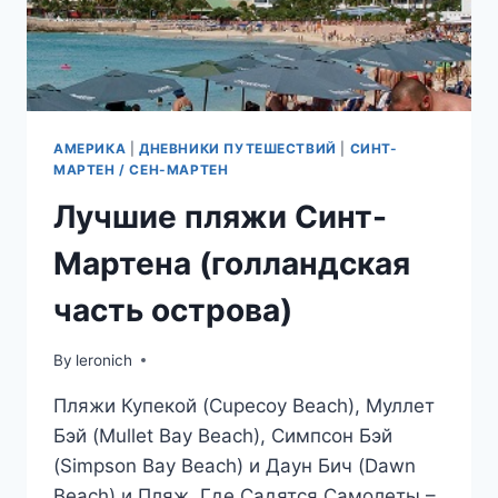
АМЕРИКА
|
ДНЕВНИКИ ПУТЕШЕСТВИЙ
|
СИНТ-
МАРТЕН / СЕН-МАРТЕН
Лучшие пляжи Синт-
Мартена (голландская
часть острова)
By
leronich
Пляжи Купекой (Cupecoy Beach), Муллет
Бэй (Mullet Bay Beach), Симпсон Бэй
(Simpson Bay Beach) и Даун Бич (Dawn
Beach) и Пляж, Где Садятся Самолеты –