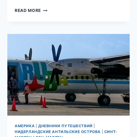
ОСТРОВ
READ MORE
СВЯТОГО
МАРТИНА.
СИНТ-
МАРТЕН
И
СЕН-
МАРТЕН.
ПОЛЕЗНАЯ
ИНФОРМАЦИЯ
АМЕРИКА
|
ДНЕВНИКИ ПУТЕШЕСТВИЙ
|
НИДЕРЛАНДСКИЕ АНТИЛЬСКИЕ ОСТРОВА
|
СИНТ-