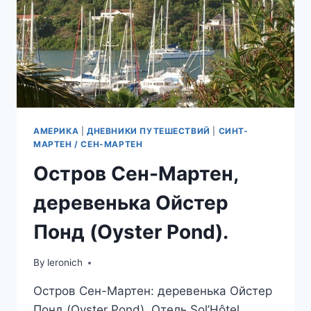
АМЕРИКА
|
ДНЕВНИКИ ПУТЕШЕСТВИЙ
|
СИНТ-
МАРТЕН / СЕН-МАРТЕН
Остров Сен-Мартен,
деревенька Ойстер
Понд (Oyster Pond).
By
leronich
Остров Сен-Мартен: деревенька Ойстер
Понд (Oyster Pond). Отель Sol’Hôtel,