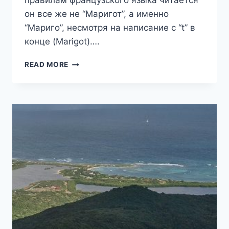
правилам французского языка читается
он все же не “Маригот”, а именно
“Мариго”, несмотря на написание с “t” в
конце (Marigot)….
ГОРОД
READ MORE
МАРИГО,
СТОЛИЦА
ФРАНЦУЗСКОГО
СЕН-
МАРТЕНА