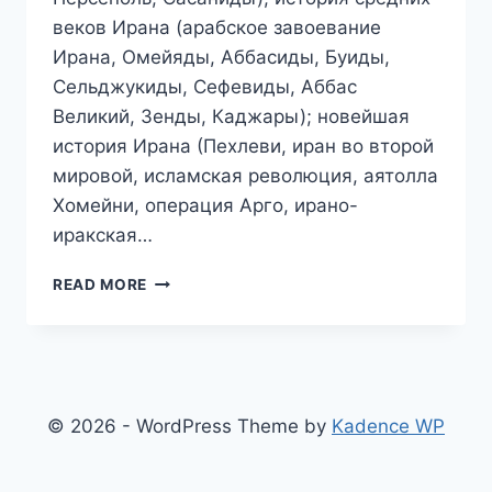
веков Ирана (арабское завоевание
Ирана, Омейяды, Аббасиды, Буиды,
Сельджукиды, Сефевиды, Аббас
Великий, Зенды, Каджары); новейшая
история Ирана (Пехлеви, иран во второй
мировой, исламская революция, аятолла
Хомейни, операция Арго, ирано-
иракская…
КРАТКАЯ
READ MORE
ИСТОРИЯ
ИРАНА
© 2026 - WordPress Theme by
Kadence WP