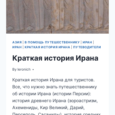
АЗИЯ
|
В ПОМОЩЬ ПУТЕШЕСТВЕННИКУ
|
ИРАН
|
ИРАН
|
КРАТКАЯ ИСТОРИЯ ИРАНА
|
ПУТЕВОДИТЕЛИ
Краткая история Ирана
By
leronich
Краткая история Ирана для туристов.
Все, что нужно знать путешественнику
об истории Ирана (истории Персии):
история древнего Ирана (зороастризм,
Ахемениды, Кир Великий, Дарий,
Персеполь, Сасаниды), история средних