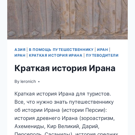
АЗИЯ
|
В ПОМОЩЬ ПУТЕШЕСТВЕННИКУ
|
ИРАН
|
ИРАН
|
КРАТКАЯ ИСТОРИЯ ИРАНА
|
ПУТЕВОДИТЕЛИ
Краткая история Ирана
By
leronich
Краткая история Ирана для туристов.
Все, что нужно знать путешественнику
об истории Ирана (истории Персии):
история древнего Ирана (зороастризм,
Ахемениды, Кир Великий, Дарий,
Персеполь, Сасаниды), история средних