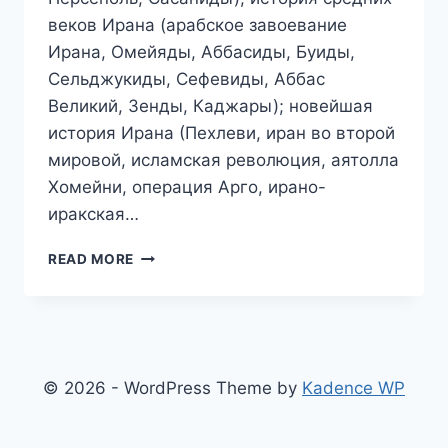
веков Ирана (арабское завоевание
Ирана, Омейяды, Аббасиды, Буиды,
Сельджукиды, Сефевиды, Аббас
Великий, Зенды, Каджары); новейшая
история Ирана (Пехлеви, иран во второй
мировой, исламская революция, аятолла
Хомейни, операция Арго, ирано-
иракская…
КРАТКАЯ
READ MORE
ИСТОРИЯ
ИРАНА
© 2026 - WordPress Theme by
Kadence WP