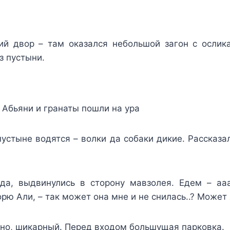
ний двор – там оказался небольшой загон с осли
з пустыни.
 Абьяни и гранаты пошли на ура
пустыне водятся – волки да собаки дикие. Рассказал
а, выдвинулись в сторону мавзолея. Едем – ааа
орю Али, – так может она мне и не снилась..? Может
но, шикарный. Перед входом большущая парковка.