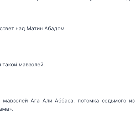
ссвет над Матин Абадом
 такой мавзолей.
е. мавзолей Ага Али Аббаса, потомка седьмого из
ама».