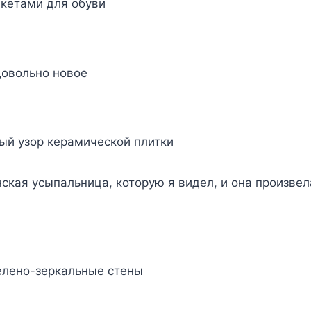
акетами для обуви
довольно новое
ый узор керамической плитки
анская усыпальница, которую я видел, и она произве
елено-зеркальные стены