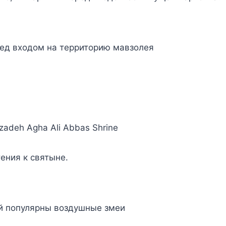
ед входом на территорию мавзолея
adeh Agha Ali Abbas Shrine
тения к святыне.
й популярны воздушные змеи