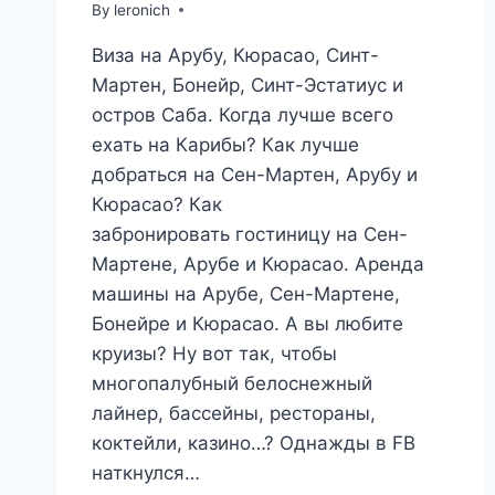
By
leronich
Виза на Арубу, Кюрасао, Синт-
Мартен, Бонейр, Синт-Эстатиус и
остров Саба. Когда лучше всего
ехать на Карибы? Как лучше
добраться на Сен-Мартен, Арубу и
Кюрасао? Как
забронировать гостиницу на Сен-
Мартене, Арубе и Кюрасао. Аренда
машины на Арубе, Сен-Мартене,
Бонейре и Кюрасао. А вы любите
круизы? Ну вот так, чтобы
многопалубный белоснежный
лайнер, бассейны, рестораны,
коктейли, казино…? Однажды в FB
наткнулся…