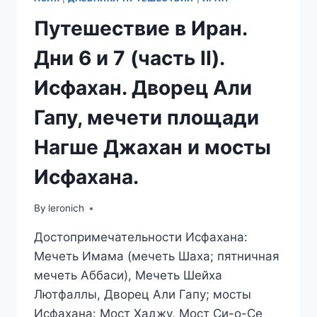
Путешествие в Иран.
Дни 6 и 7 (часть II).
Исфахан. Дворец Али
Гапу, мечети площади
Нагше Джахан и мосты
Исфахана.
By
leronich
Достопримечательности Исфахана:
Мечеть Имама (мечеть Шаха; пятничная
мечеть Аббаси), Мечеть Шейха
Лютфаллы, Дворец Али Гапу; мосты
Исфахана: Мост Хаджу, Мост Си-о-Се