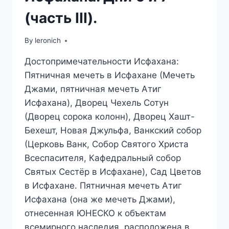
(часть III).
By
leronich
Достопримечательности Исфахана:
Пятничная мечеть в Исфахане (Мечеть
Джами, пятничная мечеть Атиг
Исфахана), Дворец Чехель Сотун
(Дворец сорока колонн), Дворец Хашт-
Бехешт, Новая Джульфа, Ванкский собор
(Церковь Ванк, Собор Святого Христа
Всеспасителя, Кафедральный собор
Святых Сестёр в Исфахане), Сад Цветов
в Исфахане. Пятничная мечеть Атиг
Исфахана (она же мечеть Джами),
отнесенная ЮНЕСКО к объектам
всемирного наследия, расположена в