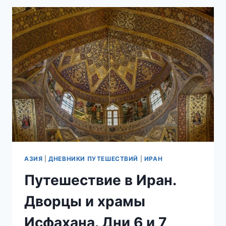
6
И
7
(ЧАСТЬ
IV).
РЕСТОРАНЫ
И
ГОСТИНИЦЫ
ИСФАХАНА.
АЗИЯ
|
ДНЕВНИКИ ПУТЕШЕСТВИЙ
|
ИРАН
Путешествие в Иран.
Дворцы и храмы
Исфахана. Дни 6 и 7