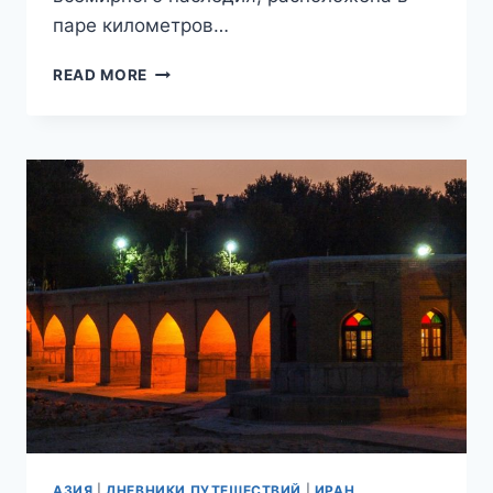
паре километров…
ПУТЕШЕСТВИЕ
READ MORE
В
ИРАН.
ДВОРЦЫ
И
ХРАМЫ
ИСФАХАНА.
ДНИ
6
И
7
(ЧАСТЬ
III).
АЗИЯ
|
ДНЕВНИКИ ПУТЕШЕСТВИЙ
|
ИРАН