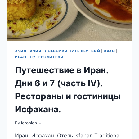
АЗИЯ
|
АЗИЯ
|
ДНЕВНИКИ ПУТЕШЕСТВИЙ
|
ИРАН
|
ИРАН
|
ПУТЕВОДИТЕЛИ
Путешествие в Иран.
Дни 6 и 7 (часть IV).
Рестораны и гостиницы
Исфахана.
By
leronich
Иран, Исфахан. Отель Isfahan Traditional