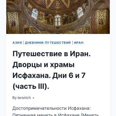
АЗИЯ
|
ДНЕВНИКИ ПУТЕШЕСТВИЙ
|
ИРАН
Путешествие в Иран.
Дворцы и храмы
Исфахана. Дни 6 и 7
(часть III).
By
leronich
Достопримечательности Исфахана:
Пятничная мечеть в Исфахане (Мечеть