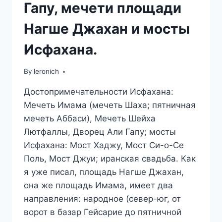
Гапу, мечети площади
Нагше Джахан и мосты
Исфахана.
By
leronich
Достопримечательности Исфахана:
Мечеть Имама (мечеть Шаха; пятничная
мечеть Аббаси), Мечеть Шейха
Лютфаллы, Дворец Али Гапу; мосты
Исфахана: Мост Хаджу, Мост Си-о-Се
Поль, Мост Джуи; иранская свадьба. Как
я уже писал, площадь Нагше Джахан,
она же площадь Имама, имеет два
направления: народное (север-юг, от
ворот в базар Гейсарие до пятничной