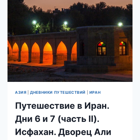
ХРАМЫ
ИСФАХАНА.
ДНИ
6
И
7
(ЧАСТЬ
III).
АЗИЯ
|
ДНЕВНИКИ ПУТЕШЕСТВИЙ
|
ИРАН
Путешествие в Иран.
Дни 6 и 7 (часть II).
Исфахан. Дворец Али