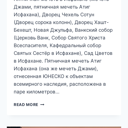
Джами, пятничная мечеть Атиг
Исфахана), Дворец Чехель Сотун
(Дворец сорока колонн), Дворец Хашт-
Бехешт, Новая Джульфа, Ванкский собор
(Церковь Ванк, Собор Святого Христа
Всеспасителя, Кафедральный собор
Святых Сестёр в Исфахане), Сад Цветов
в Исфахане. Пятничная мечеть Атиг
Исфахана (она же мечеть Джами),
отнесенная ЮНЕСКО к объектам
всемирного наследия, расположена в
паре километров…
ПУТЕШЕСТВИЕ
READ MORE
В
ИРАН.
ДВОРЦЫ
И