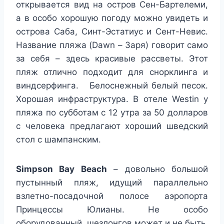
открывается вид на остров Сен-Бартелеми,
а в особо хорошую погоду можно увидеть и
острова Саба, Синт-Эстатиус и Сент-Невис.
Название пляжа (Dawn – Заря) говорит само
за себя – здесь красивые рассветы. Этот
пляж отлично подходит для снорклинга и
виндсерфинга. Белоснежный белый песок.
Хорошая инфраструктура. В отеле Westin у
пляжа по субботам с 12 утра за 50 долларов
с человека предлагают хороший шведский
стол с шампанским.
Simpson
Bay
Beach
– довольно большой
пустынный пляж, идущий параллельно
взлетно-посадочной полосе аэропорта
Принцессы Юлианы. Не особо
оборудованный, шезлонгов может и не быть.