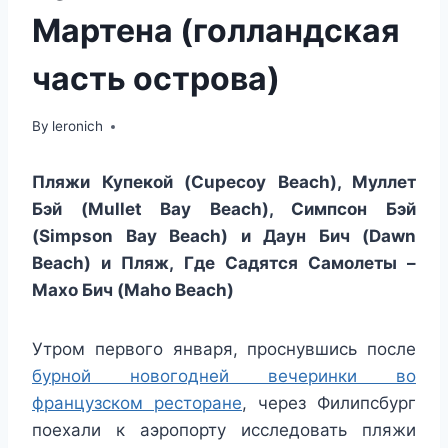
Мартена (голландская
часть острова)
By
leronich
Пляжи Купекой (Cupecoy Beach), Муллет
Бэй (Mullet Bay Beach), Симпсон Бэй
(Simpson Bay Beach) и Даун Бич (Dawn
Beach) и Пляж, Где Садятся Самолеты –
Махо Бич (Maho Beach)
Утром первого января, проснувшись после
бурной новогодней вечеринки во
французском ресторане
, через Филипсбург
поехали к аэропорту исследовать пляжи