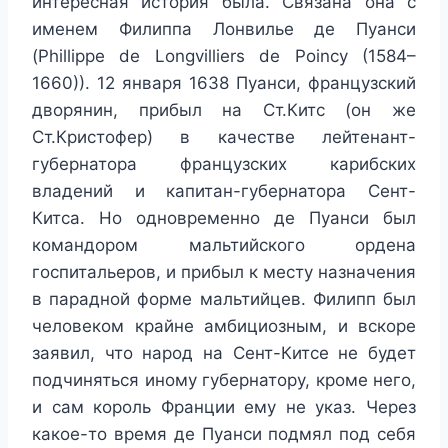
интересная история была. Связана она с
именем Филиппа Лонвилье де Пуанси
(Phillippe de Longvilliers de Poincy (1584–
1660)). 12 января 1638 Пуанси, французский
дворянин, прибыл на Ст.Китс (он же
Ст.Кристофер) в качестве лейтенант-
губернатора французских карибских
владений и капитан-губернатора Сент-
Китса. Но одновременно де Пуанси был
командором мальтийского ордена
госпитальеров, и прибыл к месту назначения
в парадной форме мальтийцев. Филипп был
человеком крайне амбициозным, и вскоре
заявил, что народ на Сент-Китсе не будет
подчиняться иному губернатору, кроме него,
и сам король Франции ему не указ. Через
какое-то время де Пуанси подмял под себя