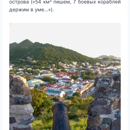
острова («54 км² пишем, 7 боевых кораблей
держим в уме…»).