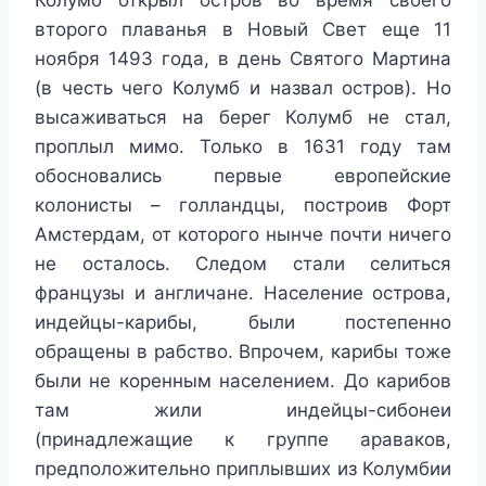
Колумб открыл остров во время своего
второго плаванья в Новый Свет еще 11
ноября 1493 года, в день Святого Мартина
(в честь чего Колумб и назвал остров). Но
высаживаться на берег Колумб не стал,
проплыл мимо. Только в 1631 году там
обосновались первые европейские
колонисты – голландцы, построив Форт
Амстердам, от которого нынче почти ничего
не осталось. Следом стали селиться
французы и англичане. Население острова,
индейцы-карибы, были постепенно
обращены в рабство. Впрочем, карибы тоже
были не коренным населением. До карибов
там жили индейцы-сибонеи
(принадлежащие к группе араваков,
предположительно приплывших из Колумбии