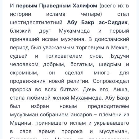
И
первым Праведным Халифом
(всего их в
истории ислама четыре) стал
шестидесятилетний
Абу Бакр ас-Сиддик
,
близкий друг Мухаммеда и первый
принявший ислам мужчина. В доисламский
период был уважаемым торговцем в Мекке,
судьей и толкователем снов. Будучи
человеком добрым, богатым, щедрым и
скромным, он сделал много для
продвижения новой религии. Сопровождал
пророка во всех битвах. Дочь его, Аиша,
стала любимой женой Мухаммеда. Абу Бакр
был избран новым предводителем
мусульман собранием ансаров – племени из
Медины, принявшего ислам и укрывавшего
в свое время пророка и мусульман,