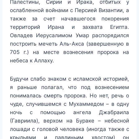
Палестины, Сирии и Ирака, отбитых у
ослабленной войнами с Персией Византии, а
также за счет начавшегося покорения
территорий Ирана и захвата Египта.
Овладев Иерусалимом Умар распорядился
построить мечеть Аль-Акса (завершенную в
705 г.) на месте вознесения пророка на
небеса к Аллаху.
Будучи слабо знаком с исламской историей,
я раньше полагал, что под вознесением
понималась смерть пророка. Но нет, речь о
чуде, случившемся с Мухаммедом – в одну
ночь с помощью ангела Джабраила
(Гавриила), верхом на Бураке – небесной
лошади с головой человека (иногда также с
крыльями и павлиньим хвостом) он