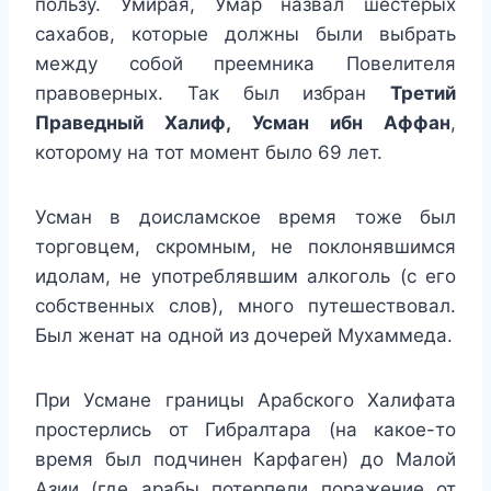
пользу. Умирая, Умар назвал шестерых
сахабов, которые должны были выбрать
между собой преемника Повелителя
правоверных. Так был избран
Третий
Праведный Халиф,
Усман ибн Аффан
,
которому на тот момент было 69 лет.
Усман в доисламское время тоже был
торговцем, скромным, не поклонявшимся
идолам, не употреблявшим алкоголь (с его
собственных слов), много путешествовал.
Был женат на одной из дочерей Мухаммеда.
При Усмане границы Арабского Халифата
простерлись от Гибралтара (на какое-то
время был подчинен Карфаген) до Малой
Азии (где арабы потерпели поражение от