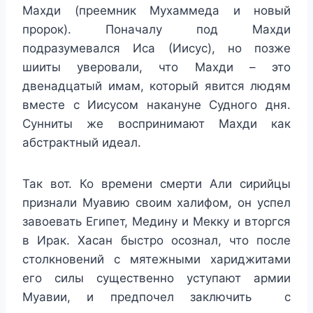
Махди (преемник Мухаммеда и новый
пророк). Поначалу под Махди
подразумевался Иса (Иисус), но позже
шииты уверовали, что Махди – это
двенадцатый имам, который явится людям
вместе с Иисусом накануне Судного дня.
Сунниты же воспринимают Махди как
абстрактный идеал.
Так вот. Ко времени смерти Али сирийцы
признали Муавию своим халифом, он успел
завоевать Египет, Медину и Мекку и вторгся
в Ирак. Хасан быстро осознал, что после
столкновений с мятежными хариджитами
его силы существенно уступают армии
Муавии, и предпочел заключить с