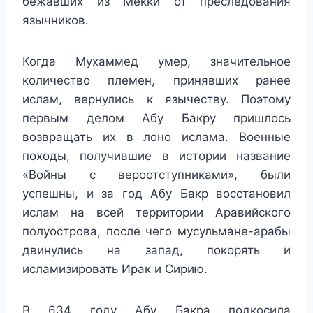
бежавших из Мекки от преследования
язычников.
Когда Мухаммед умер, значительное
количество племен, принявших ранее
ислам, вернулись к язычеству. Поэтому
первым делом Абу Бакру пришлось
возвращать их в лоно ислама. Военные
походы, получившие в истории название
«Войны с вероотступниками», были
успешны, и за год Абу Бакр восстановил
ислам на всей территории Аравийского
полуострова, после чего мусульмане-арабы
двинулись на запад, покорять и
исламизировать Ирак и Сирию.
В 634 году Абу Бакра подкосила