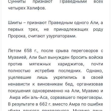
Сунниты признают Праведными всех
четырех Халифов.
Шииты – признают Праведным одного Али, а
первых трех, не принадлежащих роду
Пророка, считают узурпаторами.
Летом 658 г., после срыва переговоров с
Муавией, Али был вынужден бросить войска
против мятежных хариджитов, почти
полностью истребив последних. Однако,
уцелевшие лишь укрепились в своей
ненависти к виновникам бед, организовав
покушения одновременно на Али, Муавию и
Амра ибн аль-Аса, сорвавшего переговоры.
В результате в 662 г. вместо Амра по ошибке
убили другого придворного, Муавию лишь