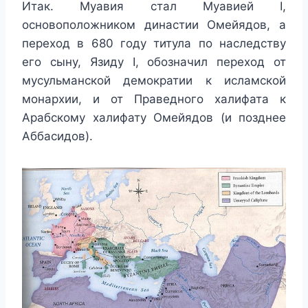
Итак. Муавия стал Муавией I,
основоположником династии Омейядов, а
переход в 680 году титула по наследству
его сыну, Язиду I, обозначил переход от
мусульманской демократии к исламской
монархии, и от Праведного халифата к
Арабскому халифату Омейядов (и позднее
Аббасидов).