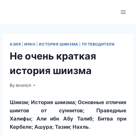
Skip
to
content
АЗИЯ
|
ИРАН
|
ИСТОРИЯ ШИИЗМА
|
ПУТЕВОДИТЕЛИ
Не очень краткая
история шиизма
By
leronich
Шиизм; История шиизма; Основные отличия
шиитов от суннитов; Праведные
Халифы; Али ибн Абу Талиб;
Битва при
Кербеле; Ашура; Тазии; Нахль.