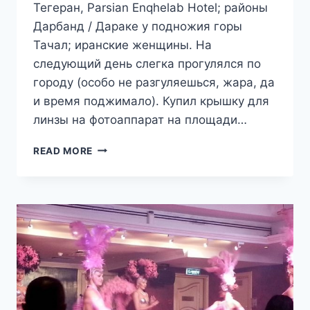
Тегеран, Parsian Enqhelab Hotel; районы
Дарбанд / Дараке у подножия горы
Тачал; иранские женщины. На
следующий день слегка прогулялся по
городу (особо не разгуляешься, жара, да
и время поджимало). Купил крышку для
линзы на фотоаппарат на площади…
ПУТЕШЕСТВИЕ
READ MORE
В
ИРАН.
ДЕНЬ
2.
ТЕГЕРАН:
“ВОЖДЬ
КРАСНОКОЖИХ”
АЛИ
И
ПРЕИМУЩЕСТВА
ЗАПРЕТА