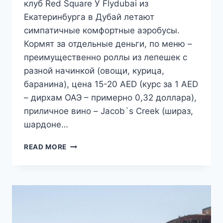
клуб Red Square У Flydubai из
Екатеринбурга в Дубай летают
симпатичные комфортные аэробусы.
Кормят за отдельные деньги, по меню –
преимущественно роллы из лепешек с
разной начинкой (овощи, курица,
баранина), цена 15-20 AED (курс за 1 AED
– дирхам ОАЭ – примерно 0,32 доллара),
приличное вино – Jacob`s Creek (шираз,
шардоне…
ПУТЕШЕСТВИЕ
READ MORE
В
ИРАН.
ДЕНЬ
1.
ДУБАЙ,
ВЕЧЕР
В