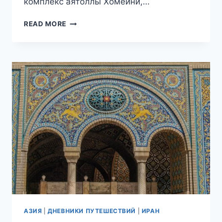
комплекс аятоллы Хомейни,…
ПУТЕШЕСТВИЕ
READ MORE
В
ИРАН.
ДЕНЬ
4,
ЧАСТЬ
I.
ЧУДЕСНАЯ
РОЗОВАЯ
ДЕРЕВНЯ
АБЬЯНИ
АЗИЯ
|
ДНЕВНИКИ ПУТЕШЕСТВИЙ
|
ИРАН