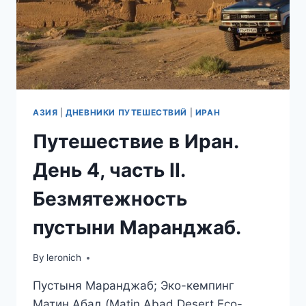
АЗИЯ
|
ДНЕВНИКИ ПУТЕШЕСТВИЙ
|
ИРАН
Путешествие в Иран.
День 4, часть II.
Безмятежность
пустыни Маранджаб.
By
leronich
Пустыня Маранджаб; Эко-кемпинг
Матин Абад (Matin Abad Desert Eco-