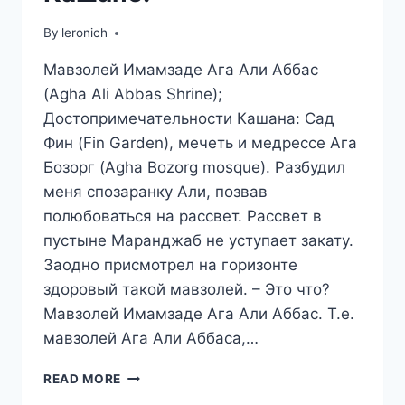
By
leronich
Мавзолей Имамзаде Ага Али Аббас
(Agha Ali Abbas Shrine);
Достопримечательности Кашана: Сад
Фин (Fin Garden), мечеть и медрессе Ага
Бозорг (Agha Bozorg mosque). Разбудил
меня спозаранку Али, позвав
полюбоваться на рассвет. Рассвет в
пустыне Маранджаб не уступает закату.
Заодно присмотрел на горизонте
здоровый такой мавзолей. – Это что?
Мавзолей Имамзаде Ага Али Аббас. Т.е.
мавзолей Ага Али Аббаса,…
ПУТЕШЕСТВИЕ
READ MORE
В