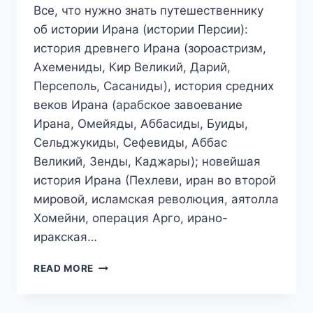
Все, что нужно знать путешественнику
об истории Ирана (истории Персии):
история древнего Ирана (зороастризм,
Ахемениды, Кир Великий, Дарий,
Персеполь, Сасаниды), история средних
веков Ирана (арабское завоевание
Ирана, Омейяды, Аббасиды, Буиды,
Сельджукиды, Сефевиды, Аббас
Великий, Зенды, Каджары); новейшая
история Ирана (Пехлеви, иран во второй
мировой, исламская революция, аятолла
Хомейни, операция Арго, ирано-
иракская…
КРАТКАЯ
READ MORE
ИСТОРИЯ
ИРАНА