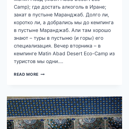
Camp); где достать алкоголь в Иране;
закат в пустыне Маранджаб. Долго ли,
коротко ли, а добрались мы до кемпинга
в пустыне Маранджаб. Али там хорошо
знают – туры в пустыню (и горы) его
специализация. Вечер вторника – в
кемпинге Matin Abad Desert Eco-Camp из
туристов мы одни….
ПУТЕШЕСТВИЕ
READ MORE
В
ИРАН.
ДЕНЬ
4,
ЧАСТЬ
II.
БЕЗМЯТЕЖНОСТЬ
ПУСТЫНИ
МАРАНДЖАБ.