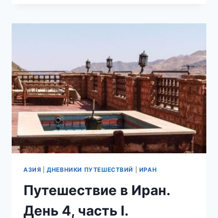
ИРАН.
ДЕНЬ
5
(ЧАСТЬ
I).
ОСЛЕПИТЕЛЬНЫЙ
ШИИТСКИЙ
МАВЗОЛЕЙ
И
УЮТНЫЙ
САД
ФИН
В
КАШАНЕ.
АЗИЯ
|
ДНЕВНИКИ ПУТЕШЕСТВИЙ
|
ИРАН
Путешествие в Иран.
День 4, часть I.