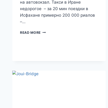
на автовокзал. Такси в Иране
недорогое – за 20 мин поездки в
Исфахане примерно 200 000 риалов
–…
ПУТЕШЕСТВИЕ
READ MORE
В
ИРАН.
ДЕНЬ
8.
ЙЕЗД.
ПУСТЫННЫЙ
КАРАВАН-
САРАЙ
В
ЛУЧАХ
ЗАКАТА.