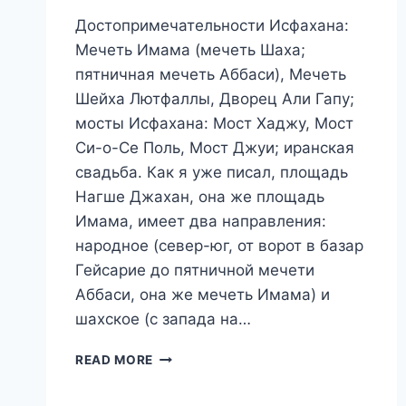
Достопримечательности Исфахана:
Мечеть Имама (мечеть Шаха;
пятничная мечеть Аббаси), Мечеть
Шейха Лютфаллы, Дворец Али Гапу;
мосты Исфахана: Мост Хаджу, Мост
Си-о-Се Поль, Мост Джуи; иранская
свадьба. Как я уже писал, площадь
Нагше Джахан, она же площадь
Имама, имеет два направления:
народное (север-юг, от ворот в базар
Гейсарие до пятничной мечети
Аббаси, она же мечеть Имама) и
шахское (с запада на…
ПУТЕШЕСТВИЕ
READ MORE
В
ИРАН.