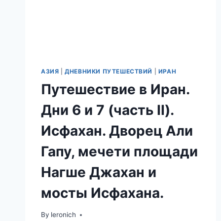
АЗИЯ
|
ДНЕВНИКИ ПУТЕШЕСТВИЙ
|
ИРАН
Путешествие в Иран.
Дни 6 и 7 (часть II).
Исфахан. Дворец Али
Гапу, мечети площади
Нагше Джахан и
мосты Исфахана.
By
leronich