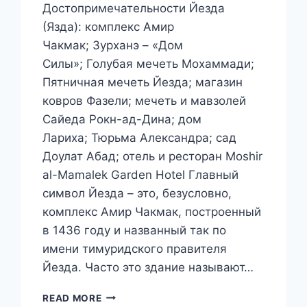
Достопримечательности Йезда
(Язда): комплекс Амир
Чакмак; Зурханэ – «Дом
Силы»; Голубая мечеть Мохаммади;
Пятничная мечеть Йезда; магазин
ковров Фазели; мечеть и мавзолей
Сайеда Рокн-ад-Дина; дом
Лариха; Тюрьма Александра; сад
Доулат Абад; отель и ресторан Moshir
al-Mamalek Garden Hotel Главный
символ Йезда – это, безусловно,
комплекс Амир Чакмак, построенный
в 1436 году и названный так по
имени тимуридского правителя
Йезда. Часто это здание называют…
ПУТЕШЕСТВИЕ
READ MORE