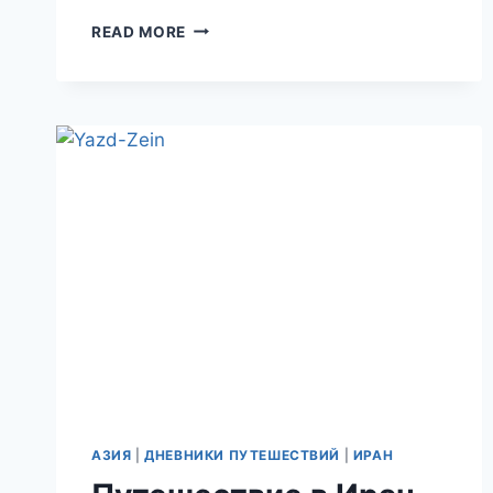
ПУТЕШЕСТВИЕ
READ MORE
В
ИРАН.
ДНИ
9,
10.
ЙЕЗД
И
МЕЙБОД.
ТАЙНЫЕ
РЕКИ-
НЕВИДИМКИ
ИРАНСКИХ
ПУСТЫНЬ.
АЗИЯ
|
ДНЕВНИКИ ПУТЕШЕСТВИЙ
|
ИРАН