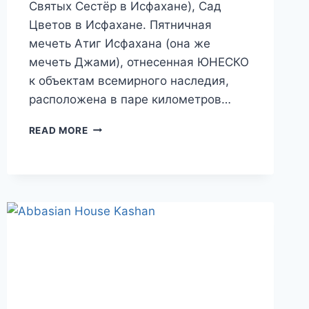
Святых Сестёр в Исфахане), Сад
Цветов в Исфахане. Пятничная
мечеть Атиг Исфахана (она же
мечеть Джами), отнесенная ЮНЕСКО
к объектам всемирного наследия,
расположена в паре километров…
ПУТЕШЕСТВИЕ
READ MORE
В
ИРАН.
ДВОРЦЫ
И
ХРАМЫ
ИСФАХАНА.
ДНИ
6
И
7
(ЧАСТЬ
III).