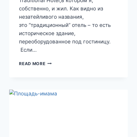
Traditional Hotel,в котором я,
собственно, и жил. Как видно из
незатейливого названия,
это “традиционный” отель – то есть
историческое здание,
переоборудованное под гостиницу.
Если…
ПУТЕШЕСТВИЕ
READ MORE
В
ИРАН.
ДНИ
6
И
7
(ЧАСТЬ
IV).
РЕСТОРАНЫ
И
ГОСТИНИЦЫ