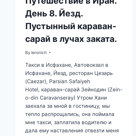
Путешествие в Иран.
День 8. Йезд.
Пустынный караван-
сарай в лучах заката.
By
leronich
Такси в Исфахане, Автовокзал в
Исфахане, Йезд, ресторан Цезарь
(Caezar), Parsian Safaiyeh
Hotel, караван-сарай Зейнодин (Zein-
o-din Caravanseray) Утром Хани
заехала за мной в гостиницу, мы
тепло распрощались, она поймала
мне такси, заплатила водителю и
дала ему наставления отвезти меня