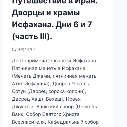
Путешествие в Иран.
Дворцы и храмы
Исфахана. Дни 6 и 7
(часть III).
By
leronich
Достопримечательности Исфахана:
Пятничная мечеть в Исфахане
(Мечеть Джами, пятничная мечеть
Атиг Исфахана), Дворец Чехель
Сотун (Дворец сорока колонн),
Дворец Хашт-Бехешт, Новая
Джульфа, Ванкский собор (Церковь
Ванк, Собор Святого Христа
Всеспасителя, Кафедральный собор