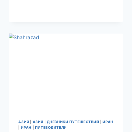
В
ИРАН.
ДЕНЬ
9.
ЙЕЗД
–
МЕЧЕТИ,
ОСОБНЯКИ
И
ПРОЧИЕ
КРАСОТЫ.
АЗИЯ
|
АЗИЯ
|
ДНЕВНИКИ ПУТЕШЕСТВИЙ
|
ИРАН
|
ИРАН
|
ПУТЕВОДИТЕЛИ