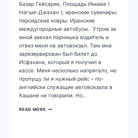
Базар Гейсарие, Площадь Имама (
Нагше-Джахан ); иранские сувениры;
персидские ковры. Иранские
междугородные автобусы. Утром за
мной заехал парнишка водитель и
отвез меня на автовокзал. Там мне
зарезервирован был билет до
Исфахана, который я получил в
кассе. Меня несколько напрягало, не
пропущу ли я нужный рейс – по-
английски служащие автовокзала в
Кашане не говорили. Но…
ПУТЕШЕСТВИЕ
READ MORE
В
ИРАН.
ИСФАХАН.
КОЛОССАЛЬНАЯ